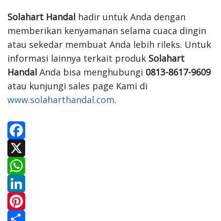
Solahart Handal
hadir untuk Anda dengan
memberikan kenyamanan selama cuaca dingin
atau sekedar membuat Anda lebih rileks. Untuk
informasi lainnya terkait produk
Solahart
Handal
Anda bisa menghubungi
0813-8617-9609
atau kunjungi sales page Kami di
www.solaharthandal.com
.
F
a
X
c
W
e
h
L
b
a
i
P