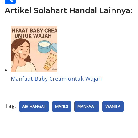
Artikel Solahart Handal Lainnya:
o
t
n
i
S
o
s
k
n
h
k
A
e
t
a
p
d
e
r
p
I
r
e
n
e
s
Manfaat Baby Cream untuk Wajah
t
Tag:
AIR HANGAT
MANDI
MANFAAT
WANITA