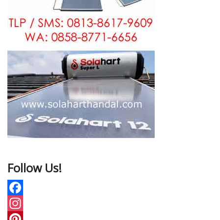
Follow Us!
F
a
I