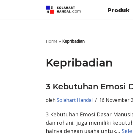
Produk
Lompat
ke
konten
Home
»
Kepribadian
Kepribadian
3 Kebutuhan Emosi 
oleh
Solahart Handal
16 November 
3 Kebutuhan Emosi Dasar Manusia
dan rohani, juga memiliki kebutu
halnya dengan usaha untuk…
Sele