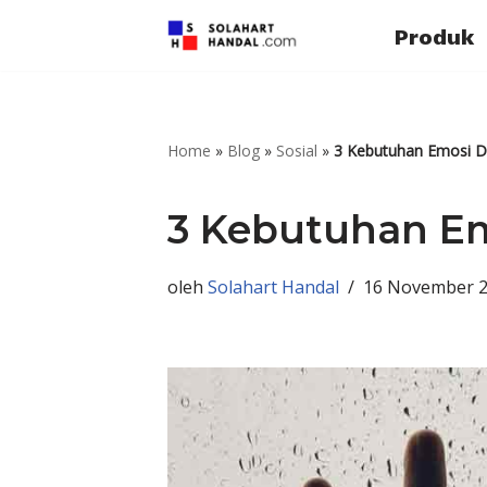
Produk
Lompat
ke
konten
Home
»
Blog
»
Sosial
»
3 Kebutuhan Emosi D
3 Kebutuhan Em
oleh
Solahart Handal
16 November 