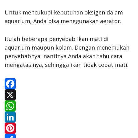
Untuk mencukupi kebutuhan oksigen dalam
aquarium, Anda bisa menggunakan aerator.
Itulah beberapa penyebab ikan mati di
aquarium maupun kolam. Dengan menemukan
penyebabnya, nantinya Anda akan tahu cara
mengatasinya, sehingga ikan tidak cepat mati.
F
a
X
c
W
e
h
L