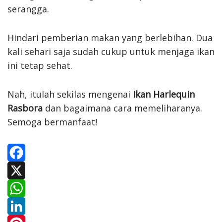
serangga.
Hindari pemberian makan yang berlebihan. Dua
kali sehari saja sudah cukup untuk menjaga ikan
ini tetap sehat.
Nah, itulah sekilas mengenai
Ikan Harlequin
Rasbora
dan bagaimana cara memeliharanya.
Semoga bermanfaat!
F
a
X
c
W