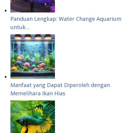
n
e
s
Panduan Lengkap: Water Change Aquarium
untuk…
t
Manfaat yang Dapat Diperoleh dengan
Memelihara Ikan Hias