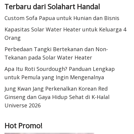
Terbaru dari Solahart Handal
Custom Sofa Papua untuk Hunian dan Bisnis
Kapasitas Solar Water Heater untuk Keluarga 4
Orang
Perbedaan Tangki Bertekanan dan Non-
Tekanan pada Solar Water Heater
Apa Itu Roti Sourdough? Panduan Lengkap
untuk Pemula yang Ingin Mengenalnya
Jung Kwan Jang Perkenalkan Korean Red
Ginseng dan Gaya Hidup Sehat di K-Halal
Universe 2026
Hot Promo!