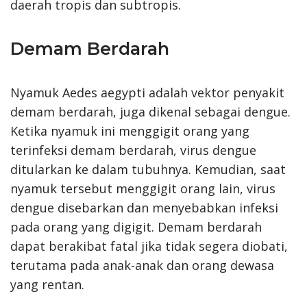
daerah tropis dan subtropis.
Demam Berdarah
Nyamuk Aedes aegypti adalah vektor penyakit
demam berdarah, juga dikenal sebagai dengue.
Ketika nyamuk ini menggigit orang yang
terinfeksi demam berdarah, virus dengue
ditularkan ke dalam tubuhnya. Kemudian, saat
nyamuk tersebut menggigit orang lain, virus
dengue disebarkan dan menyebabkan infeksi
pada orang yang digigit. Demam berdarah
dapat berakibat fatal jika tidak segera diobati,
terutama pada anak-anak dan orang dewasa
yang rentan.