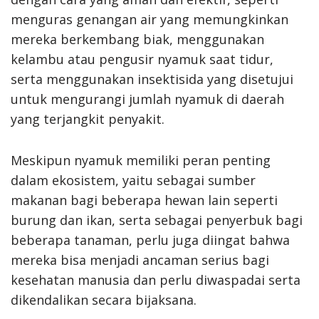
menguras genangan air yang memungkinkan
mereka berkembang biak, menggunakan
kelambu atau pengusir nyamuk saat tidur,
serta menggunakan insektisida yang disetujui
untuk mengurangi jumlah nyamuk di daerah
yang terjangkit penyakit.
Meskipun nyamuk memiliki peran penting
dalam ekosistem, yaitu sebagai sumber
makanan bagi beberapa hewan lain seperti
burung dan ikan, serta sebagai penyerbuk bagi
beberapa tanaman, perlu juga diingat bahwa
mereka bisa menjadi ancaman serius bagi
kesehatan manusia dan perlu diwaspadai serta
dikendalikan secara bijaksana.