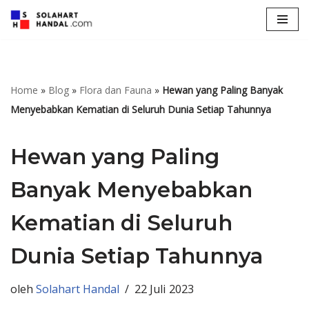
Lompat
ke
konten
Home
»
Blog
»
Flora dan Fauna
»
Hewan yang Paling Banyak
Menyebabkan Kematian di Seluruh Dunia Setiap Tahunnya
Hewan yang Paling
Banyak Menyebabkan
Kematian di Seluruh
Dunia Setiap Tahunnya
oleh
Solahart Handal
22 Juli 2023