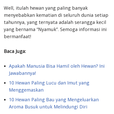
Well, itulah hewan yang paling banyak
menyebabkan kematian di seluruh dunia setiap
tahunnya, yang ternyata adalah serangga kecil
yang bernama “Nyamuk”. Semoga informasi ini
bermanfaat!
Baca Juga:
Apakah Manusia Bisa Hamil oleh Hewan? Ini
Jawabannya!
10 Hewan Paling Lucu dan Imut yang
Menggemaskan
10 Hewan Paling Bau yang Mengeluarkan
Aroma Busuk untuk Melindungi Diri