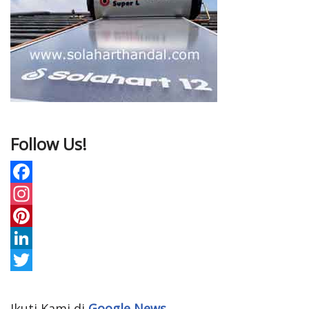
Follow Us!
F
a
I
c
n
P
e
s
i
L
b
t
n
i
T
o
a
t
n
w
Ikuti Kami di
Google News