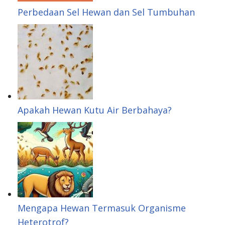
s
Perbedaan Sel Hewan dan Sel Tumbuhan
t
Apakah Hewan Kutu Air Berbahaya?
Mengapa Hewan Termasuk Organisme
Heterotrof?