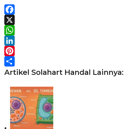
F
a
X
c
W
e
h
L
b
a
i
P
Artikel Solahart Handal Lainnya:
o
t
n
i
S
o
s
k
n
h
k
A
e
t
a
p
d
e
r
p
I
r
e
n
e