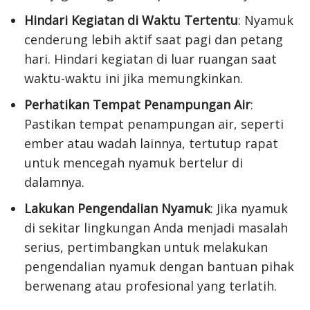
Hindari Kegiatan di Waktu Tertentu
: Nyamuk
cenderung lebih aktif saat pagi dan petang
hari. Hindari kegiatan di luar ruangan saat
waktu-waktu ini jika memungkinkan.
Perhatikan Tempat Penampungan Air
:
Pastikan tempat penampungan air, seperti
ember atau wadah lainnya, tertutup rapat
untuk mencegah nyamuk bertelur di
dalamnya.
Lakukan Pengendalian Nyamuk
: Jika nyamuk
di sekitar lingkungan Anda menjadi masalah
serius, pertimbangkan untuk melakukan
pengendalian nyamuk dengan bantuan pihak
berwenang atau profesional yang terlatih.