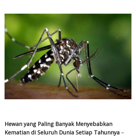
Hewan yang Paling Banyak Menyebabkan
Kematian di Seluruh Dunia Setiap Tahunnya
–