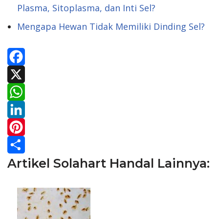
Plasma, Sitoplasma, dan Inti Sel?
Mengapa Hewan Tidak Memiliki Dinding Sel?
F
a
X
c
W
e
h
L
b
a
i
P
Artikel Solahart Handal Lainnya:
o
t
n
i
S
o
s
k
n
h
k
A
e
t
a
p
d
e
r