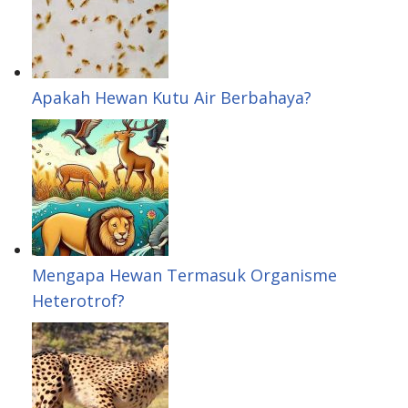
p
I
r
e
n
e
s
Apakah Hewan Kutu Air Berbahaya?
t
Mengapa Hewan Termasuk Organisme
Heterotrof?