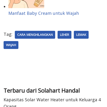
n
e
s
Manfaat Baby Cream untuk Wajah
t
Tag:
CARA MENGHILANGKAN
LEHER
LEMAK
WAJAH
Terbaru dari Solahart Handal
Kapasitas Solar Water Heater untuk Keluarga 4
Orang