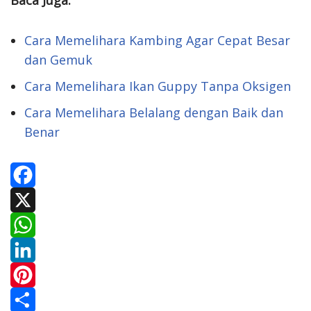
Baca Juga:
Cara Memelihara Kambing Agar Cepat Besar
dan Gemuk
Cara Memelihara Ikan Guppy Tanpa Oksigen
Cara Memelihara Belalang dengan Baik dan
Benar
F
a
X
c
W
e
h
L
b
a
i
P