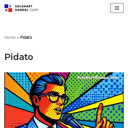
Lompat
ke
konten
Home
»
Pidato
Pidato