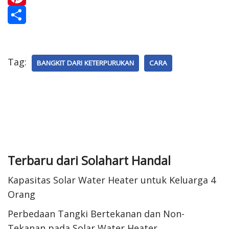
b
a
i
P
o
t
n
i
S
o
s
k
n
h
Tag:
BANGKIT DARI KETERPURUKAN
CARA
k
A
e
t
a
p
d
e
r
p
I
r
e
n
e
s
Terbaru dari Solahart Handal
t
Kapasitas Solar Water Heater untuk Keluarga 4
Orang
Perbedaan Tangki Bertekanan dan Non-
Tekanan pada Solar Water Heater