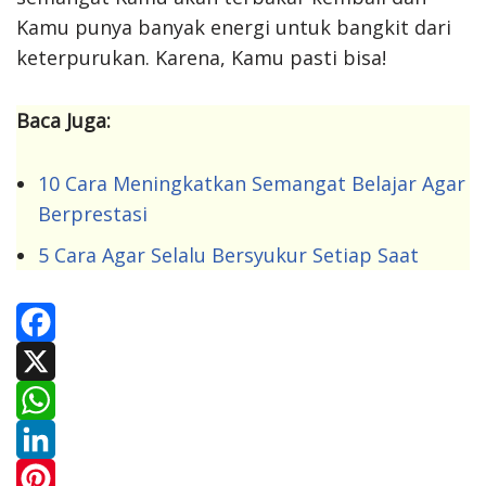
Kamu punya banyak energi untuk bangkit dari
keterpurukan. Karena, Kamu pasti bisa!
Baca Juga:
10 Cara Meningkatkan Semangat Belajar Agar
Berprestasi
5 Cara Agar Selalu Bersyukur Setiap Saat
F
a
X
c
W
e
h
L