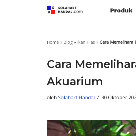
Produk
Lompat
ke
konten
Home
»
Blog
»
Ikan Hias
»
Cara Memelihara I
Cara Memelihara
Akuarium
oleh
Solahart Handal
30 Oktober 20