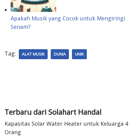
n
e
s
Apakah Musik yang Cocok untuk Mengiringi
Senam?
t
Tag:
ALAT MUSIK
DUNIA
UNIK
Terbaru dari Solahart Handal
Kapasitas Solar Water Heater untuk Keluarga 4
Orang