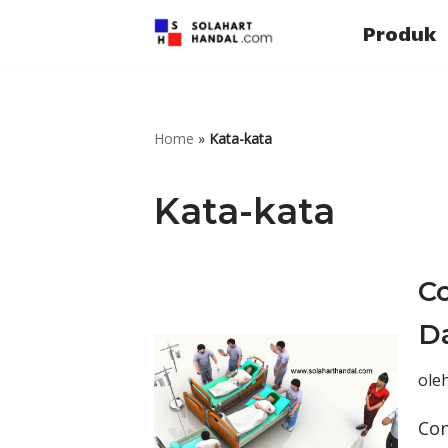
Produk
Lompat
ke
konten
Home
»
Kata-kata
Kata-kata
C
Da
ole
Con