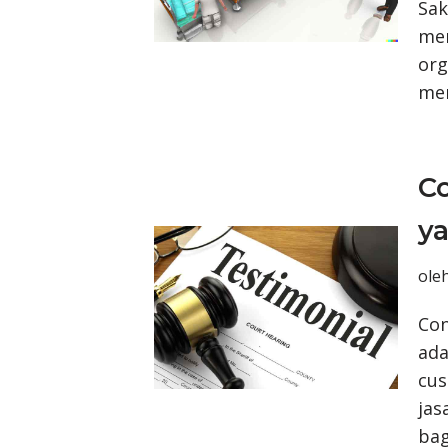
Sak
men
org
me
Co
y
ole
Con
ada
cu
jas
ba