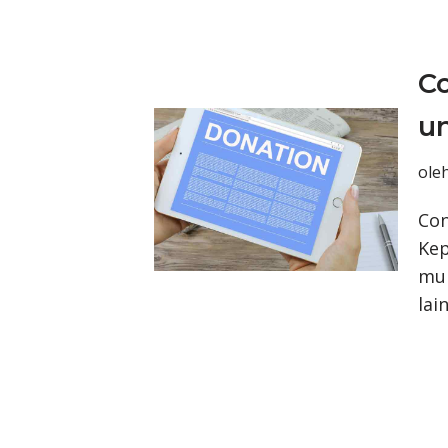
C
u
ole
Con
Kep
mul
lai