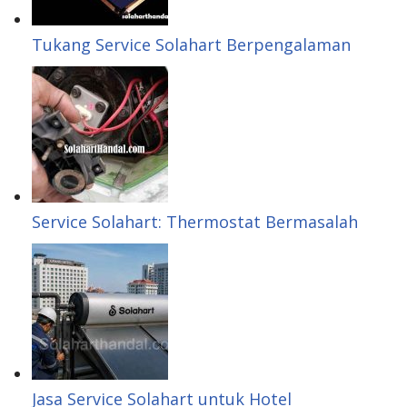
n
e
s
Tukang Service Solahart Berpengalaman
t
Service Solahart: Thermostat Bermasalah
Jasa Service Solahart untuk Hotel