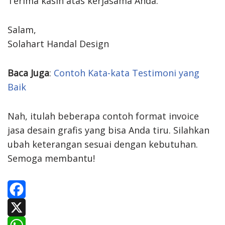
Terima kasih atas kerjasama Anda.
Salam,
Solahart Handal Design
Baca Juga
:
Contoh Kata-kata Testimoni yang
Baik
Nah, itulah beberapa contoh format invoice
jasa desain grafis yang bisa Anda tiru. Silahkan
ubah keterangan sesuai dengan kebutuhan.
Semoga membantu!
F