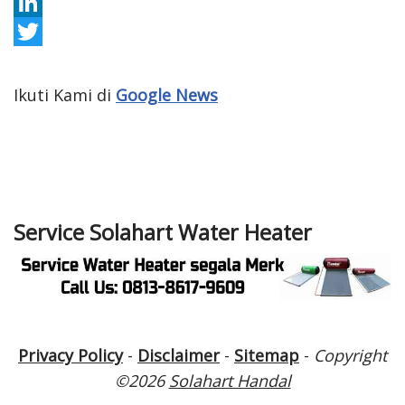
c
n
P
e
s
i
L
b
t
n
i
T
o
a
t
n
w
Ikuti Kami di
Google News
o
g
e
k
i
k
r
r
e
t
a
e
d
t
m
s
I
e
Service Solahart Water Heater
t
n
r
Privacy Policy
-
Disclaimer
-
Sitemap
-
Copyright
©2026
Solahart Handal