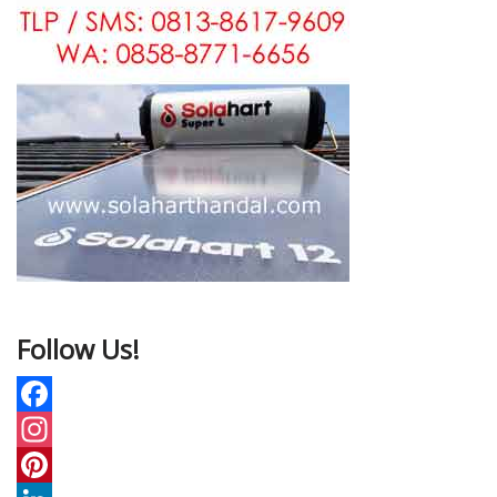
Follow Us!
F
a
I