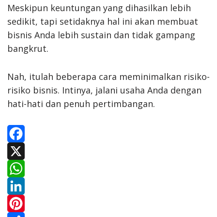
Meskipun keuntungan yang dihasilkan lebih
sedikit, tapi setidaknya hal ini akan membuat
bisnis Anda lebih sustain dan tidak gampang
bangkrut.
Nah, itulah beberapa cara meminimalkan risiko-
risiko bisnis. Intinya, jalani usaha Anda dengan
hati-hati dan penuh pertimbangan.
F
a
X
c
W
e
h
L