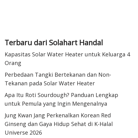
p
I
r
e
n
e
s
Terbaru dari Solahart Handal
t
Kapasitas Solar Water Heater untuk Keluarga 4
Orang
Perbedaan Tangki Bertekanan dan Non-
Tekanan pada Solar Water Heater
Apa Itu Roti Sourdough? Panduan Lengkap
untuk Pemula yang Ingin Mengenalnya
Jung Kwan Jang Perkenalkan Korean Red
Ginseng dan Gaya Hidup Sehat di K-Halal
Universe 2026