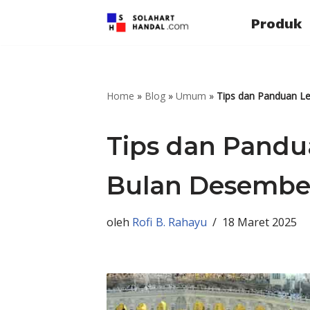
Produk
Lompat
ke
konten
Home
»
Blog
»
Umum
»
Tips dan Panduan L
Tips dan Pand
Bulan Desembe
oleh
Rofi B. Rahayu
18 Maret 2025