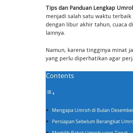
Tips dan Panduan Lengkap Umroh
menjadi salah satu waktu terbai
dengan libur akhir tahun, cuaca d
lainnya.
Namun, karena tingginya minat ja
yang perlu diperhatikan agar per
Contents
Mengapa Umroh di Bulan Desember 2
Persiapan Sebelum Berangkat Umr
Memilih Paket Umroh yang Tepat