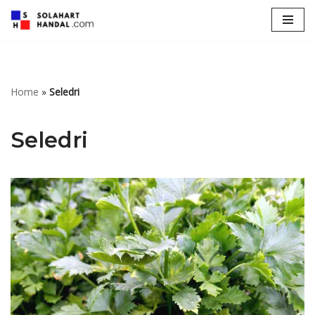
Lompat
ke
konten
Home
»
Seledri
Seledri