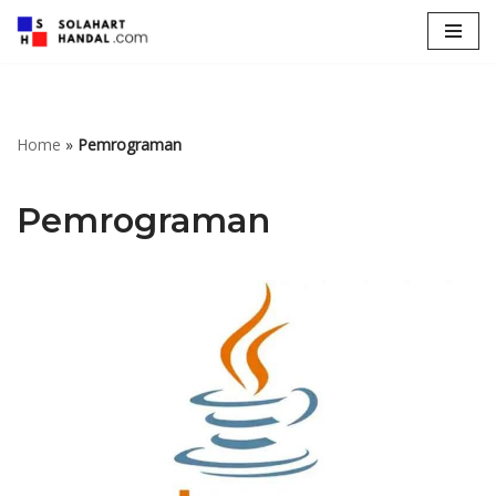
Lompat
ke
konten
Home
»
Pemrograman
Pemrograman