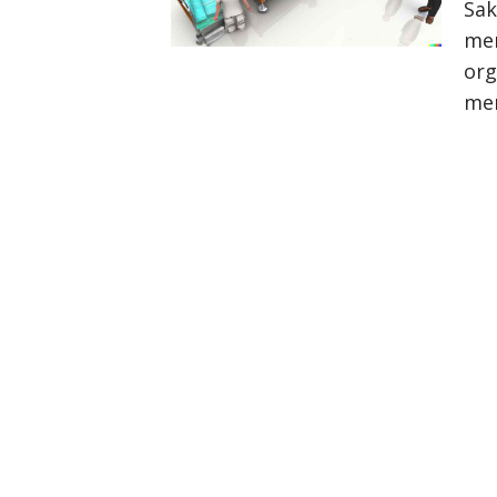
Sak
men
org
me