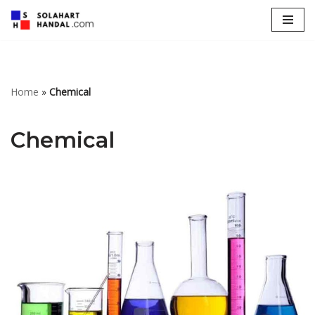
Lompat
ke
konten
Home
»
Chemical
Chemical