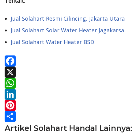
Terkait:
Jual Solahart Resmi Cilincing, Jakarta Utara
Jual Solahart Solar Water Heater Jagakarsa
Jual Solahart Water Heater BSD
F
a
X
c
W
e
h
L
b
a
i
P
Artikel Solahart Handal Lainnya:
o
t
n
i
S