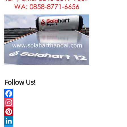
Follow Us!
F
a
I
c
n
P