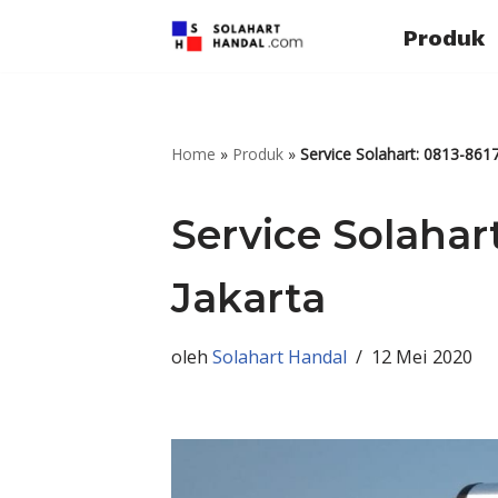
Produk
Lompat
ke
konten
Home
»
Produk
»
Service Solahart: 0813-861
Service Solahar
Jakarta
oleh
Solahart Handal
12 Mei 2020