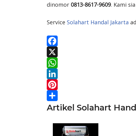
dinomor
0813-8617-9609
. Kami si
Service
Solahart Handal Jakarta
ad
F
a
X
c
W
e
h
L
b
a
i
P
Artikel Solahart Hand
o
t
n
i
S
o
s
k
n
h
k
A
e
t
a