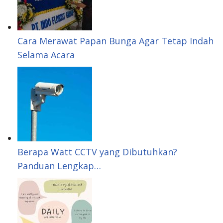
p
I
r
e
n
e
s
Cara Merawat Papan Bunga Agar Tetap Indah
Selama Acara
t
Berapa Watt CCTV yang Dibutuhkan?
Panduan Lengkap…