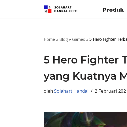
Produk
Lompat
ke
konten
Home
»
Blog
»
Games
»
5 Hero Fighter Ter
5 Hero Fighter 
yang Kuatnya 
oleh
Solahart Handal
2 Februari 202