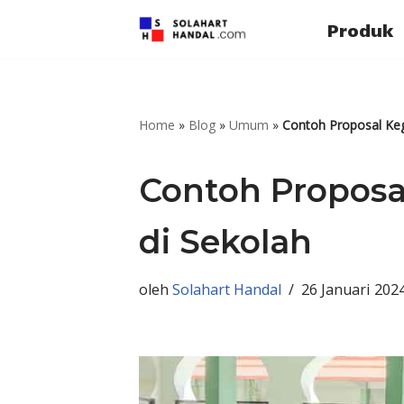
Produk
Lompat
ke
konten
Home
»
Blog
»
Umum
»
Contoh Proposal Ke
Contoh Propos
di Sekolah
oleh
Solahart Handal
26 Januari 202