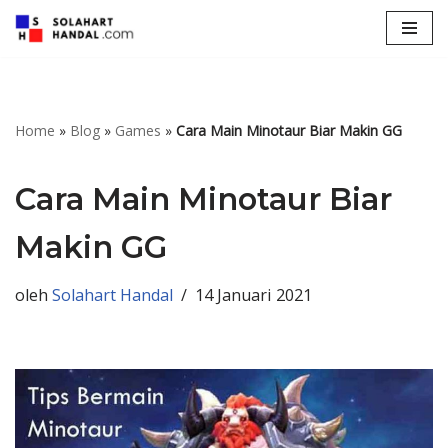
Lompat
ke
konten
Home
»
Blog
»
Games
»
Cara Main Minotaur Biar Makin GG
Cara Main Minotaur Biar
Makin GG
oleh
Solahart Handal
14 Januari 2021