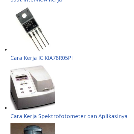
Cara Kerja IC KIA78R05PI
Cara Kerja Spektrofotometer dan Aplikasinya