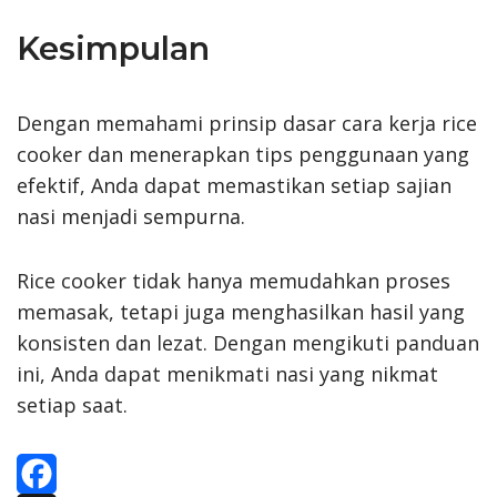
Kesimpulan
Dengan memahami prinsip dasar cara kerja rice
cooker dan menerapkan tips penggunaan yang
efektif, Anda dapat memastikan setiap sajian
nasi menjadi sempurna.
Rice cooker tidak hanya memudahkan proses
memasak, tetapi juga menghasilkan hasil yang
konsisten dan lezat. Dengan mengikuti panduan
ini, Anda dapat menikmati nasi yang nikmat
setiap saat.