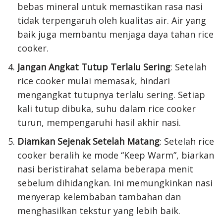
bebas mineral untuk memastikan rasa nasi
tidak terpengaruh oleh kualitas air. Air yang
baik juga membantu menjaga daya tahan rice
cooker.
Jangan Angkat Tutup Terlalu Sering
: Setelah
rice cooker mulai memasak, hindari
mengangkat tutupnya terlalu sering. Setiap
kali tutup dibuka, suhu dalam rice cooker
turun, mempengaruhi hasil akhir nasi.
Diamkan Sejenak Setelah Matang
: Setelah rice
cooker beralih ke mode “Keep Warm”, biarkan
nasi beristirahat selama beberapa menit
sebelum dihidangkan. Ini memungkinkan nasi
menyerap kelembaban tambahan dan
menghasilkan tekstur yang lebih baik.