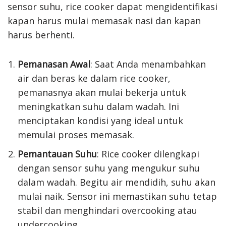
sensor suhu, rice cooker dapat mengidentifikasi
kapan harus mulai memasak nasi dan kapan
harus berhenti.
Pemanasan Awal
: Saat Anda menambahkan
air dan beras ke dalam rice cooker,
pemanasnya akan mulai bekerja untuk
meningkatkan suhu dalam wadah. Ini
menciptakan kondisi yang ideal untuk
memulai proses memasak.
Pemantauan Suhu
: Rice cooker dilengkapi
dengan sensor suhu yang mengukur suhu
dalam wadah. Begitu air mendidih, suhu akan
mulai naik. Sensor ini memastikan suhu tetap
stabil dan menghindari overcooking atau
undercooking.