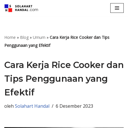
Lompat
ke
konten
Home
»
Blog
»
Umum
»
Cara Kerja Rice Cooker dan Tips
Penggunaan yang Efektif
Cara Kerja Rice Cooker dan
Tips Penggunaan yang
Efektif
oleh
Solahart Handal
6 Desember 2023