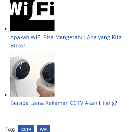
p
d
e
r
p
I
r
e
n
e
s
Apakah WiFi Bisa Mengetahui Apa yang Kita
Buka?…
t
Berapa Lama Rekaman CCTV Akan Hilang?
Tag:
CCTV
WIFI