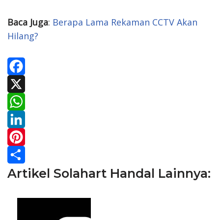
Baca Juga
:
Berapa Lama Rekaman CCTV Akan
Hilang?
F
a
X
c
W
e
h
L
b
a
i
P
Artikel Solahart Handal Lainnya:
o
t
n
i
S
o
s
k
n
h
k
A
e
t
a