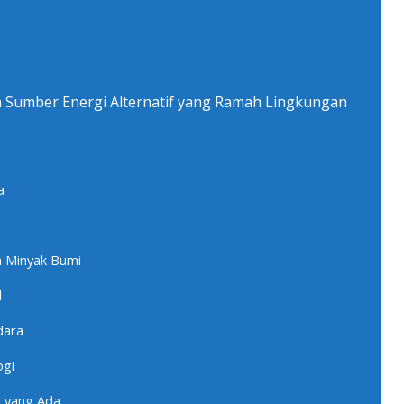
 Sumber Energi Alternatif yang Ramah Lingkungan
a
a Minyak Bumi
l
dara
ogi
r yang Ada