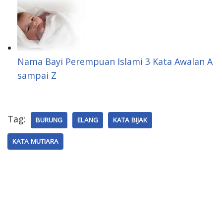
Nama Bayi Perempuan Islami 3 Kata Awalan A
sampai Z
Tag:
BURUNG
ELANG
KATA BIJAK
KATA MUTIARA