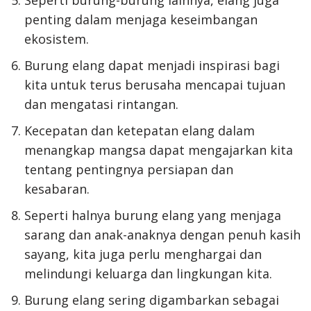
Seperti burung-burung lainnya, elang juga
penting dalam menjaga keseimbangan
ekosistem.
Burung elang dapat menjadi inspirasi bagi
kita untuk terus berusaha mencapai tujuan
dan mengatasi rintangan.
Kecepatan dan ketepatan elang dalam
menangkap mangsa dapat mengajarkan kita
tentang pentingnya persiapan dan
kesabaran.
Seperti halnya burung elang yang menjaga
sarang dan anak-anaknya dengan penuh kasih
sayang, kita juga perlu menghargai dan
melindungi keluarga dan lingkungan kita.
Burung elang sering digambarkan sebagai