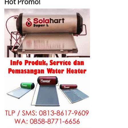
Hot Promo!