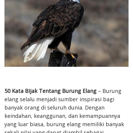
50 Kata Bijak Tentang Burung Elang
– Burung
elang selalu menjadi sumber inspirasi bagi
banyak orang di seluruh dunia. Dengan
keindahan, keanggunan, dan kemampuannya
yang luar biasa, burung elang memiliki banyak
sekali nilai yang dapat diambil sebagai