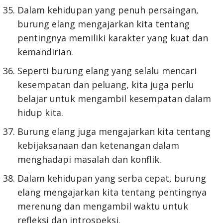
Dalam kehidupan yang penuh persaingan,
burung elang mengajarkan kita tentang
pentingnya memiliki karakter yang kuat dan
kemandirian.
Seperti burung elang yang selalu mencari
kesempatan dan peluang, kita juga perlu
belajar untuk mengambil kesempatan dalam
hidup kita.
Burung elang juga mengajarkan kita tentang
kebijaksanaan dan ketenangan dalam
menghadapi masalah dan konflik.
Dalam kehidupan yang serba cepat, burung
elang mengajarkan kita tentang pentingnya
merenung dan mengambil waktu untuk
refleksi dan introspeksi.