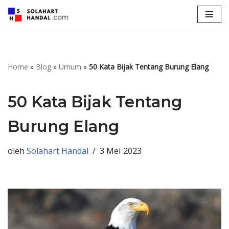
Lompat
ke
konten
Home
»
Blog
»
Umum
»
50 Kata Bijak Tentang Burung Elang
50 Kata Bijak Tentang
Burung Elang
oleh
Solahart Handal
3 Mei 2023