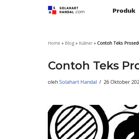
Produk
Lompat
ke
konten
Home
»
Blog
»
Kuliner
»
Contoh Teks Prosed
Contoh Teks Pr
oleh
Solahart Handal
26 Oktober 20